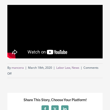
English
Georgian (Georgia)
By
mancera
|
March 18th, 2020
|
Labor Law
,
News
|
Comments
on
Off
Labor
Relations
During
Force
Share This Story, Choose Your Platform!
Majeure