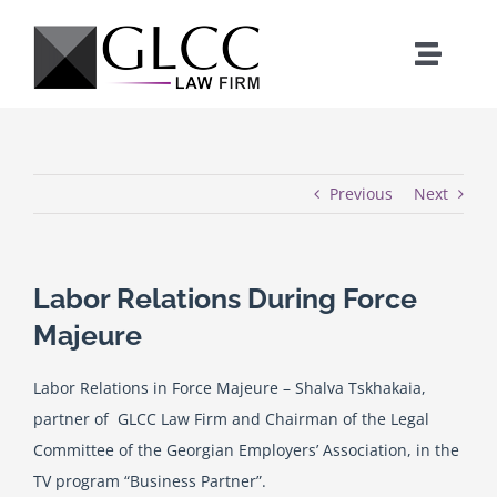
Skip
to
Toggle
content
Naviga
Home
Who We Are
Previous
Next
What We Do
Labor Relations During Force
Majeure
Our Team
Labor Relations in Force Majeure – Shalva Tskhakaia,
News
partner of GLCC Law Firm and Chairman of the Legal
Committee of the Georgian Employers’ Association, in the
TV program “Business Partner”.
Where We Work