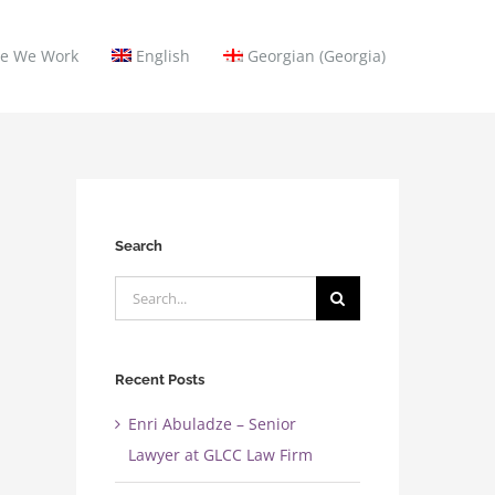
e We Work
English
Georgian (Georgia)
Search
Search
for:
Recent Posts
Enri Abuladze – Senior
Lawyer at GLCC Law Firm