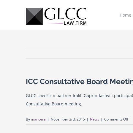
Skip
to
Home
content
ICC Consultative Board Meeti
GLCC Law Firm partner Irakli Gaprindashvili particip
Consultative Board meeting.
on
By
mancera
|
November 3rd, 2015
|
News
|
Comments Off
IC