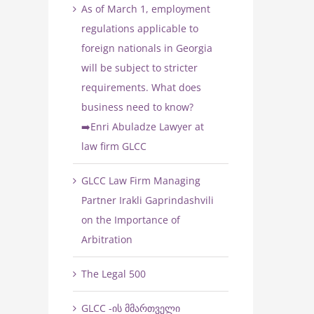
As of March 1, employment
regulations applicable to
foreign nationals in Georgia
n
will be subject to stricter
requirements. What does
business need to know?
➡️Enri Abuladze Lawyer at
law firm GLCC
GLCC Law Firm Managing
Partner Irakli Gaprindashvili
on the Importance of
Arbitration
The Legal 500
საქართველოში ბიზნესდავების
Labor Relations Audit – a
GLCC -ის მმართველი
განხილვის გერმანული მოდელი
the Legal Market