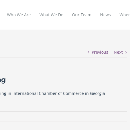
Who We Are
What We Do
Our Team
News
Wher
Previous
Next
ng
ating in International Chamber of Commerce in Georgia
C