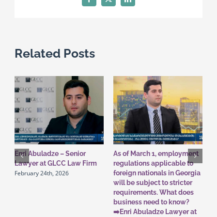
Facebook
X
LinkedIn
ასოციაცია
პარლამენტს
მიმართავს
Related Posts
Enri Abuladze – Senior
As of March 1, employment
G
Lawyer at GLCC Law Firm
regulations applicable to
P
February 24th, 2026
foreign nationals in Georgia
o
will be subject to stricter
A
O
requirements. What does
business need to know?
➡️Enri Abuladze Lawyer at